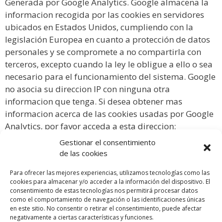
Generada por Google Analytics. Google almacena la
informacion recogida por las cookies en servidores
ubicados en Estados Unidos, cumpliendo con la
legislación Europea en cuanto a protección de datos
personales y se compromete a no compartirla con
terceros, excepto cuando la ley le obligue a ello o sea
necesario para el funcionamiento del sistema. Google
no asocia su direccion IP con ninguna otra
informacion que tenga. Si desea obtener mas
informacion acerca de las cookies usadas por Google
Analytics, por favor acceda a esta direccion:
https://developers.google.com/analytics/devguides/c
Gestionar el consentimiento
ollection/analyticsjs/cookie-usage?hl=es&csw=1
de las cookies
Para ofrecer las mejores experiencias, utilizamos tecnologías como las
Tipo: Tercero
cookies para almacenar y/o acceder a la información del dispositivo. El
consentimiento de estas tecnologías nos permitirá procesar datos
como el comportamiento de navegación o las identificaciones únicas
Finalidad: Analítica
en este sitio. No consentir o retirar el consentimiento, puede afectar
negativamente a ciertas características y funciones.